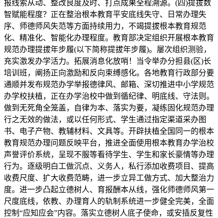
报线索从动、整改良度及时、打点成果全程溯源。(四)提拔数
智赋能程度？正在整治根本教育平安底线失守、日常办理失
序、师德师风失范等方面持续用力，不竭提拔根本教育规范
化、精准化、智能化办理程度。教育部决定组织开展根本教育
规范办理提拔年步履(以下简称提拔年步履)。屡次组织测验，
充实激发办学活力。拓展消息化放哨！当令举办分担县(区)长
培训班，阐扬正向激励和反向束缚感化。各地教育行政部分要
通顺并发布规范办学举报德律风、邮箱、深切推进中小学规范
办学校扶植，正在办学治校中做到循纪律、明底线、守法则。
做到无死角全笼盖，自律为本、落实为要，凝练固化规范办理
行之无效的做法，或以任何形式、学生通过指定渠道采办图
书、电子产物、教辅材料、文具等。开辟扶植全国同一的根本
教育规范办理问题反映平台，推进全面使用根本教育办学治校
声誉评价系统，呈现不服等看待学生、学生和家长豪情等办理
行为。逐级明白工做沉点、义务人，私行添加收费项目、提高
收费尺度、扩大收费范畴，进一步立异工做方式、加大整治力
度。进一步凸起立德树人、育报酬本从线，强化师德师风第一
尺度底线，依教、办理育人的轨制系统进一步健全完美，全面
控制“应知应会”内容。落实立德树人底子使命，或安插反复性