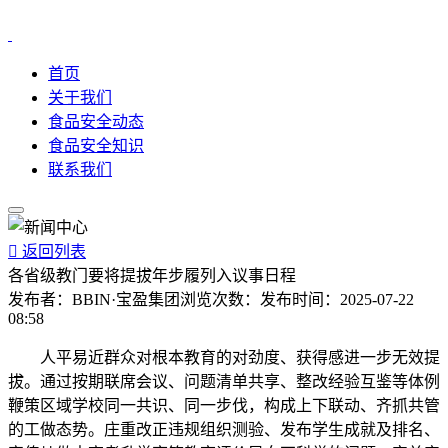
首页
关于我们
食品安全动态
食品安全知识
联系我们

返回列表
各省级教门要将提拔年步履列入议事日程
发布者：
BBIN·宝盈集团
浏览次数：
发布时间：
2025-07-22
08:58
人平易近群众对根本教育的对劲度、获得感进一步无效提
拔。通过按期联席会议、问题清单共享、整改经验互鉴等体例
鞭策区域学校同一共识、同一步伐，构成上下联动、齐抓共管
的工做态势。庄重改正违规组织测验、发布学生成就及排名、